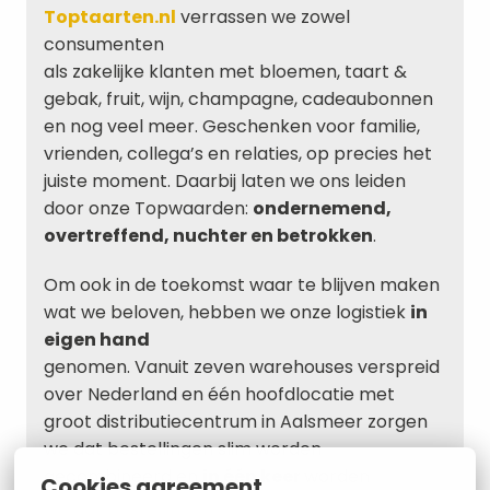
Toptaarten.nl
 verrassen we zowel 
consumenten

als zakelijke klanten met bloemen, taart & 
gebak, fruit, wijn, champagne, cadeaubonnen 
en nog veel meer. Geschenken voor familie, 
vrienden, collega’s en relaties, op precies het 
juiste moment. Daarbij laten we ons leiden 
door onze Topwaarden: 
ondernemend, 
overtreffend, nuchter en betrokken
.
Om ook in de toekomst waar te blijven maken 
wat we beloven, hebben we onze logistiek 
in 
eigen hand
genomen. Vanuit zeven warehouses verspreid 
over Nederland en één hoofdlocatie met 
groot distributiecentrum in Aalsmeer zorgen 
we dat bestellingen slim worden 
gecombineerd en 
in één keer 
worden 
Cookies agreement