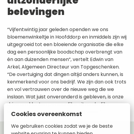
uitzonderlijke 
belevingen
“Vijfentwintig jaar geleden openden we ons 
bloemenwinkeltje in Hoofddorp en inmiddels zijn wij 
uitgegroeid tot een bloeiende organisatie die elke 
dag een persoonlijke boodschap overbrengt van 
én aan duizenden mensen”, vertelt Edwin van 
Arkel, Algemeen Directeur van Topgeschenken. 
“De overtuiging dat dingen altijd anders kunnen, is 
kenmerkend voor ons bedrijf. We zijn dan ook trots 
en vol vertrouwen over de nieuwe weg die we 
inslaan. Wat juist onveranderd is gebleven, is onze 
drive om klanten persoonlijke, uitzonderlijke 
belevingen te bezorgen. Elke dag weer.”
Cookies overeenkomst
We gebruiken cookies zodat we je de beste 
website ervaring te kunnen bieden.